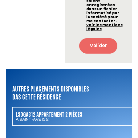
soient
enregistrées
dans un fichier
informatisé par
la société pour
me contacter.
voir les mentions
légales
Valider
AUTRES PLACEMENTS DISPONIBLES
DAS CETTE RÉSIDENCE
LSOGA312 APPARTEMENT 2 PIÈCES
À SAINT-AVÉ (56)