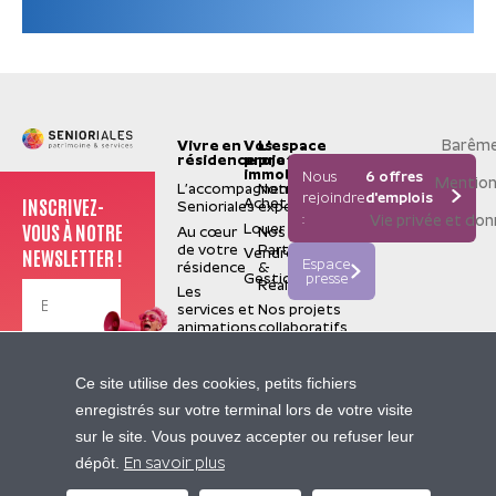
Barême
Vivre en
Vos
L'espace
résidence
projets
pro
immobiliers
Nous
6 offres
Mention
L’accompagnement
Notre
rejoindre
d'emplois
INSCRIVEZ-
Acheter
Senioriales
expertise
:
Vie privée et do
VOUS À NOTRE
Louer
Au cœur
Nos
de votre
Partenaires
NEWSLETTER !
Vendre
Espace
résidence
&
Gestion
presse
Réalisations
Les
services et
Nos projets
animations
collaboratifs
La
valorisation
Je m'inscris
Senioriales
Ce site utilise des cookies, petits fichiers
de terrain
Qui
enregistrés sur votre terminal lors de votre visite
sommes-
Nos
sur le site. Vous pouvez accepter ou refuser leur
nous ?
sites
Contactez-nous
dépôt.
Construire
partenaires
En savoir plus
pour le
Pierre