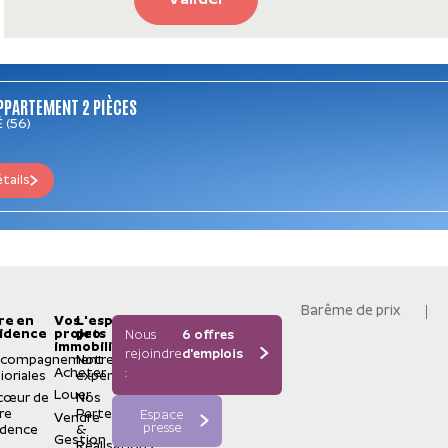
Valider
PPARTEMENT 2 PIÈCES
 (56)
étails
Barême de prix
re en
Vos
L'espace
idence
projets
pro
Nous
6 offres
immobiliers
rejoindre
d'emplois
ccompagnement
Notre
Acheter
:
ioriales
expertise
Louer
cœur de
Nos
re
Partenaires
Espace
Vendre
presse
idence
&
Gestion
Réalisations