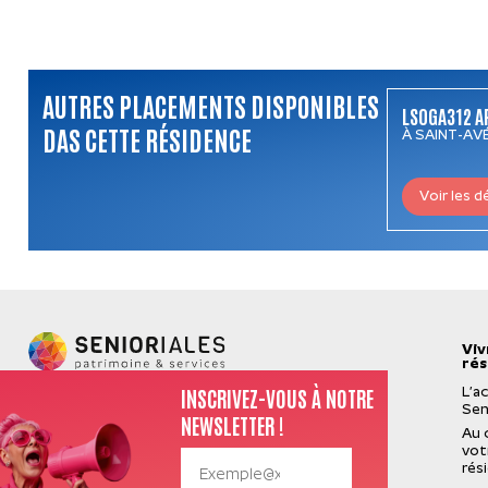
AUTRES PLACEMENTS DISPONIBLES
LSOGA312 A
DAS CETTE RÉSIDENCE
À SAINT-AVÉ
Voir les d
Viv
rés
INSCRIVEZ-VOUS À NOTRE
L’a
Sen
NEWSLETTER !
Au 
vot
rés