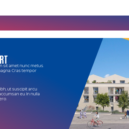
RT
in sit amet nunc metus.
 magna. Cras tempor
bh, ut suscipit arcu
accumsan eu. In nulla
ero.