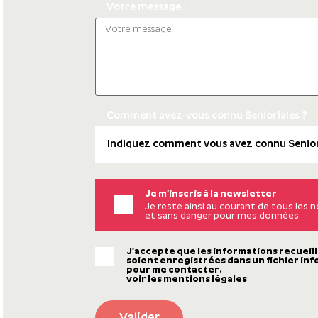
Votre message :
Comment avez-vous connu Senioriales ?
Je m’inscris à la newsletter
Je reste ainsi au courant de tous les
et sans danger pour mes données.
J’accepte que les informations recueill
soient enregistrées dans un fichier inf
pour me contacter.
voir les mentions légales