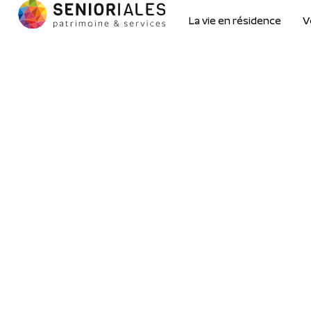
La vie en résidence
V