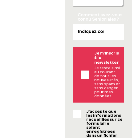
Comment avez-vous
connu Senioriales ?
Je m’inscris
à la
newsletter
Je reste ainsi
au courant
de tous les
nouveautés,
sans spam et
sans danger
pour mes
données.
J’accepte que
les informations
recueillies sur ce
formulaire
soient
enregistrées
dans un fichier