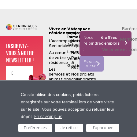
Barême
Vivre en
Vos
L'espace
résidence
projets
pro
immobiliers
Nous
6 offres
Mention
L’accompagnement
Notre
rejoindre
d'emplois
INSCRIVEZ-
Acheter
Senioriales
expertise
:
Vie privée et do
VOUS À NOTRE
Louer
Au cœur
Nos
de votre
Partenaires
NEWSLETTER !
Vendre
Espace
résidence
&
Gestion
presse
Réalisations
Les
services et
Nos projets
animations
collaboratifs
La
valorisation
Je m'inscris
Senioriales
Ce site utilise des cookies, petits fichiers
de terrain
Qui
enregistrés sur votre terminal lors de votre visite
sommes-
Nos
sur le site. Vous pouvez accepter ou refuser leur
nous ?
sites
Contactez-nous
dépôt.
Construire
partenaires
En savoir plus
pour le
Pierre
futur
Préférences
Je refuse
J'approuve
05 62 47 94 94
&
Nous
Vacances