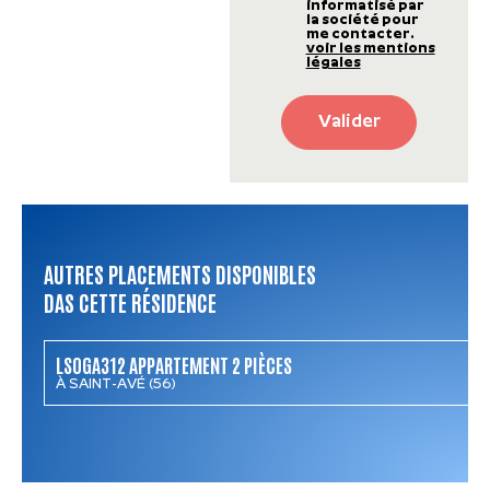
informatisé par
la société pour
me contacter.
voir les mentions
légales
Valider
AUTRES PLACEMENTS DISPONIBLES
DAS CETTE RÉSIDENCE
LSOGA312 APPARTEMENT 2 PIÈCES
À SAINT-AVÉ (56)