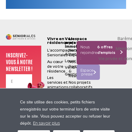
Barême
Vivre en
Vos
L'espace
résidence
projets
pro
immobiliers
Nous
6 offres
Mention
L’accompagnement
Notre
rejoindre
d'emplois
INSCRIVEZ-
Acheter
Senioriales
expertise
:
Vie privée et do
VOUS À NOTRE
Louer
Au cœur
Nos
de votre
Partenaires
NEWSLETTER !
Vendre
Espace
résidence
&
Gestion
presse
Réalisations
Les
services et
Nos projets
animations
collaboratifs
La
valorisation
Je m'inscris
Senioriales
Ce site utilise des cookies, petits fichiers
de terrain
Qui
enregistrés sur votre terminal lors de votre visite
sommes-
Nos
sur le site. Vous pouvez accepter ou refuser leur
nous ?
sites
Contactez-nous
dépôt.
Construire
partenaires
En savoir plus
pour le
Pierre