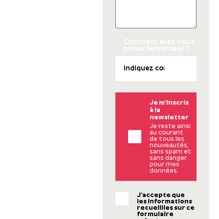
Comment avez-vous
connu Senioriales ?
Je m’inscris
à la
newsletter
Je reste ainsi
au courant
de tous les
nouveautés,
sans spam et
sans danger
pour mes
données.
J’accepte que
les informations
recueillies sur ce
formulaire