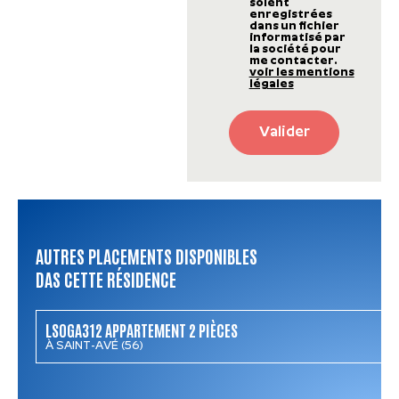
soient
enregistrées
dans un fichier
informatisé par
la société pour
me contacter.
voir les mentions
légales
Valider
AUTRES PLACEMENTS DISPONIBLES
DAS CETTE RÉSIDENCE
LSOGA312 APPARTEMENT 2 PIÈCES
À SAINT-AVÉ (56)