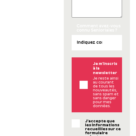
Comment avez-vous
connu Senioriales ?
Je m’inscris
à la
newsletter
Je reste ainsi
au courant
de tous les
nouveautés,
sans spam et
sans danger
pour mes
données.
J’accepte que
les informations
recueillies sur ce
formulaire