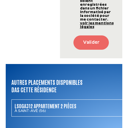
soient
enregistrées
dans un fichier
informatisé par
la société pour
me contacter.
voir les mentions
légales
Valider
AUTRES PLACEMENTS DISPONIBLES
DAS CETTE RÉSIDENCE
LSOGA312 APPARTEMENT 2 PIÈCES
À SAINT-AVÉ (56)