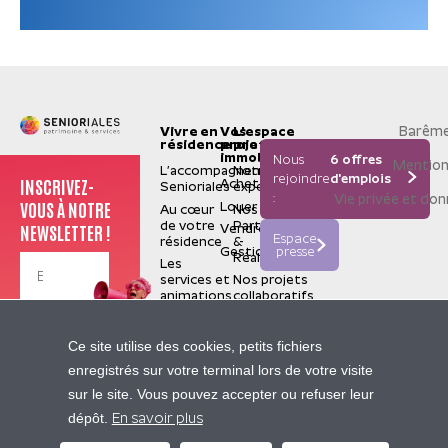
Barême
Vivre en
Vos
L'espace
résidence
projets
pro
immobiliers
Nous
6 offres
Mention
L’accompagnement
Notre
rejoindre
d'emplois
INSCRIVEZ-
Acheter
Senioriales
expertise
:
Vie privée et do
VOUS À NOTRE
Louer
Au cœur
Nos
de votre
Partenaires
NEWSLETTER !
Vendre
Espace
résidence
&
Gestion
presse
Réalisations
Les
services et
Nos projets
animations
collaboratifs
La
valorisation
Je m'inscris
Senioriales
Ce site utilise des cookies, petits fichiers
de terrain
Qui
enregistrés sur votre terminal lors de votre visite
sommes-
Nos
sur le site. Vous pouvez accepter ou refuser leur
nous ?
sites
Contactez-nous
dépôt.
Construire
partenaires
En savoir plus
pour le
Pierre