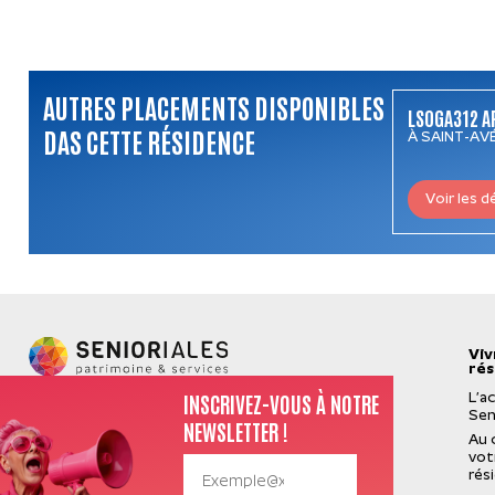
AUTRES PLACEMENTS DISPONIBLES
LSOGA312 A
DAS CETTE RÉSIDENCE
À SAINT-AVÉ
Voir les d
Viv
rés
INSCRIVEZ-VOUS À NOTRE
L’a
Sen
NEWSLETTER !
Au 
vot
rés