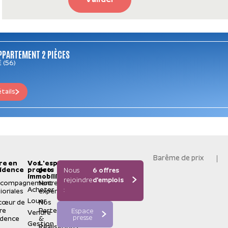
Valider
PPARTEMENT 2 PIÈCES
 (56)
étails
Barême de prix
re en
Vos
L'espace
idence
projets
pro
Nous
6 offres
immobiliers
rejoindre
d'emplois
ccompagnement
Notre
Acheter
:
ioriales
expertise
Louer
cœur de
Nos
re
Partenaires
Espace
Vendre
presse
idence
&
Gestion
Réalisations