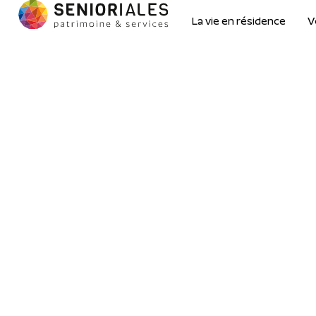
La vie en résidence
V