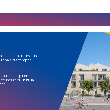
in sit amet nunc metus.
 magna. Cras tempor
bh, ut suscipit arcu
accumsan eu. In nulla
ero.