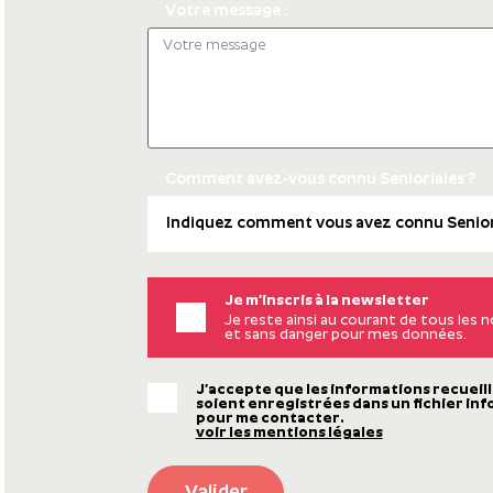
Votre message :
Comment avez-vous connu Senioriales ?
Je m’inscris à la newsletter
Je reste ainsi au courant de tous les
et sans danger pour mes données.
J’accepte que les informations recueill
soient enregistrées dans un fichier inf
pour me contacter.
voir les mentions légales