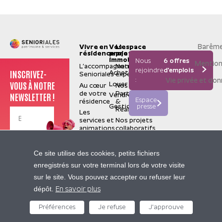
Barême
Vivre en
Vos
L'espace
résidence
projets
pro
immobiliers
Nous
6 offres
Mention
L’accompagnement
Notre
rejoindre
d'emplois
INSCRIVEZ-
Acheter
Senioriales
expertise
:
Vie privée et do
VOUS À NOTRE
Louer
Au cœur
Nos
de votre
Partenaires
NEWSLETTER !
Vendre
Espace
résidence
&
Gestion
presse
Réalisations
Les
services et
Nos projets
animations
collaboratifs
La
valorisation
Je m'inscris
Senioriales
Ce site utilise des cookies, petits fichiers
de terrain
Qui
enregistrés sur votre terminal lors de votre visite
sommes-
Nos
sur le site. Vous pouvez accepter ou refuser leur
nous ?
sites
Contactez-nous
dépôt.
Construire
partenaires
En savoir plus
pour le
Pierre
futur
Préférences
Je refuse
J'approuve
05 62 47 94 94
&
Nous
Vacances