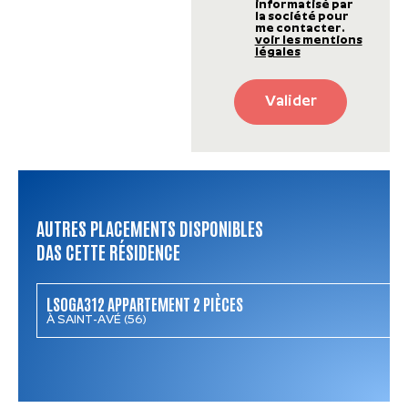
informatisé par
la société pour
me contacter.
voir les mentions
légales
Valider
AUTRES PLACEMENTS DISPONIBLES
DAS CETTE RÉSIDENCE
LSOGA312 APPARTEMENT 2 PIÈCES
À SAINT-AVÉ (56)