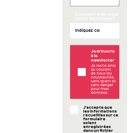
Comment avez-vous
connu Senioriales ?
Je m’inscris
à la
newsletter
Je reste ainsi
au courant
de tous les
nouveautés,
sans spam et
sans danger
pour mes
données.
J’accepte que
les informations
recueillies sur ce
formulaire
soient
enregistrées
dans un fichier