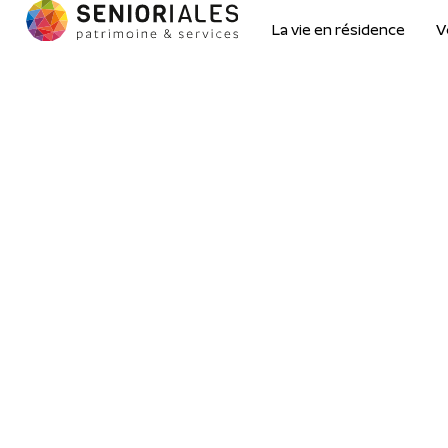
La vie en résidence
V