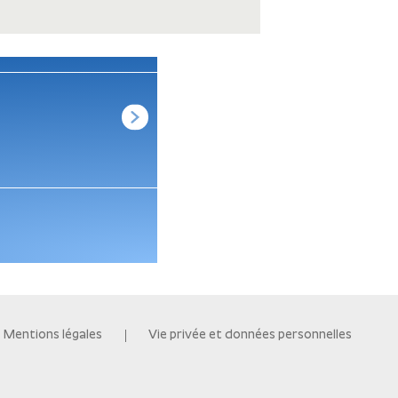
LSOGA310 APPARTEMENT
À SAINT-AVÉ (56)
Voir les détails
Mentions légales
Vie privée et données personnelles