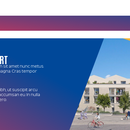
RT
in sit amet nunc metus.
 magna. Cras tempor
bh, ut suscipit arcu
accumsan eu. In nulla
ero.