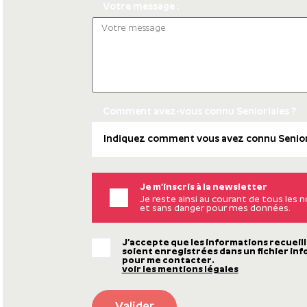
Votre message :
Comment avez-vous connu Senioriales ?
Je m’inscris à la newsletter
Je reste ainsi au courant de tous les
et sans danger pour mes données.
J’accepte que les informations recueill
soient enregistrées dans un fichier inf
pour me contacter.
voir les mentions légales