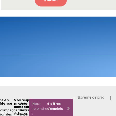
Valider
Barême de prix
re en
Vos
L'espace
idence
projets
pro
Nous
6 offres
immobiliers
rejoindre
d'emplois
ccompagnement
Notre
Acheter
:
ioriales
expertise