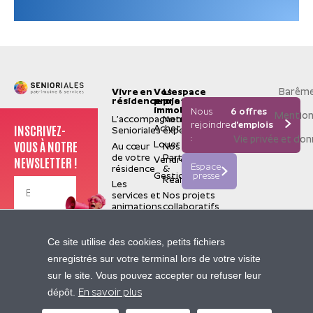
Barême
Vivre en
Vos
L'espace
résidence
projets
pro
immobiliers
Nous
6 offres
Mention
L’accompagnement
Notre
rejoindre
d'emplois
INSCRIVEZ-
Acheter
Senioriales
expertise
:
Vie privée et do
VOUS À NOTRE
Louer
Au cœur
Nos
de votre
Partenaires
NEWSLETTER !
Vendre
Espace
résidence
&
Gestion
presse
Réalisations
Les
services et
Nos projets
animations
collaboratifs
La
valorisation
Je m'inscris
Senioriales
Ce site utilise des cookies, petits fichiers
de terrain
Qui
enregistrés sur votre terminal lors de votre visite
sommes-
Nos
sur le site. Vous pouvez accepter ou refuser leur
nous ?
sites
Contactez-nous
dépôt.
Construire
partenaires
En savoir plus
pour le
Pierre