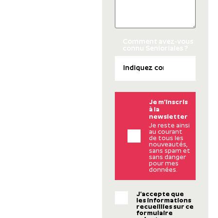
Comment avez-vous
connu Senioriales ?
Je m’inscris
à la
newsletter
Je reste ainsi
au courant
de tous les
nouveautés,
sans spam et
sans danger
pour mes
données.
J’accepte que
les informations
recueillies sur ce
formulaire