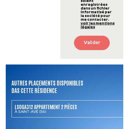
soient
enregistrées
dans un fichier
informatisé par
la société pour
me contacter.
voir les mentions
légales
Valider
AUTRES PLACEMENTS DISPONIBLES
DAS CETTE RÉSIDENCE
LSOGA312 APPARTEMENT 2 PIÈCES
À SAINT-AVÉ (56)