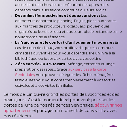
accueillent des chorales ou préparent des après-midis
dansants dans leurs salons communs ou leurs jardins.
Des animations estivales et des excursions :
Les
animateurs adaptent le planning. En juin, place aux sorties
aux marchés de producteurs locaux, aux pique-niques
organisés au bord de l’eau et aux tournois de pétanque sur le
boulodrome de la résidence.
La fraîcheur et le confort d’un logement moderne :
En
cas de coup de chaud, vous profitez d’espaces communs
climatisés ou ventilés pour vous détendre, lire un livre à la
bibliothèque ou jouer aux cartes avec vos voisins.
Zéro corvée, 100 % loisirs :
Ménage, entretien du linge,
préparation des repas… Grâce
aux services à la carte
Senioriales,
vous pouvez déléguer les tâches ménagères
fastidieuses pour vous consacrer pleinement à vos sorties
estivales et à vos visites familiales.
Le mois de juin ouvre grand les portes des vacances et des
beaux jours. C’est le moment idéal pour venir pousser les
portes de l’une de nos résidences Senioriales,
découvrir nos
appartements
et partager un moment de convivialité avec
nos résidents !