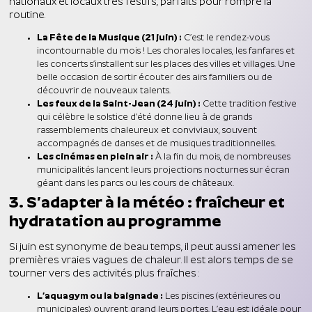
nationaux et locaux très festifs, parfaits pour rompre la
routine.
La Fête de la Musique (21 juin) :
C’est le rendez-vous
incontournable du mois ! Les chorales locales, les fanfares et
les concerts s’installent sur les places des villes et villages. Une
belle occasion de sortir écouter des airs familiers ou de
découvrir de nouveaux talents.
Les feux de la Saint-Jean (24 juin) :
Cette tradition festive
qui célèbre le solstice d’été donne lieu à de grands
rassemblements chaleureux et conviviaux, souvent
accompagnés de danses et de musiques traditionnelles.
Les cinémas en plein air :
À la fin du mois, de nombreuses
municipalités lancent leurs projections nocturnes sur écran
géant dans les parcs ou les cours de châteaux.
3. S’adapter à la météo : fraîcheur et
hydratation au programme
Si juin est synonyme de beau temps, il peut aussi amener les
premières vraies vagues de chaleur. Il est alors temps de se
tourner vers des activités plus fraîches :
L’aquagym ou la baignade :
Les piscines (extérieures ou
municipales) ouvrent grand leurs portes. L’eau est idéale pour