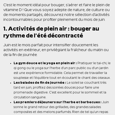
C’est le moment idéal pour bouger, s’aérer et faire le plein de
vitamine D ! Que vous soyez adepte de nature, de culture ou
de moments partagés, découvrez notre sélection d’activités
incontournables pour profiter pleinement du mois de juin.
1. Activités de plein air : bouger au
rythme de l’été décontracté
Juin est le mois parfait pour intensifier doucement les
activités en extérieur, en privilégiant la fraîcheur du matin ou
de la fin de journée.
La gym douce et le yoga en plein air :
Pratiquer le tai-chi, le
qi gong ou le yoga sur l’herbe d’un parc public ou d’un jardin
est une expérience formidable. Cela permet de travailler la
souplesse et l’équilibre tout en écoutant le chant des oiseaux.
Les balades de fin de journée :
Le soleil se couchant très
tard en juin, profitez des soirées douces pour faire une
promenade digestive. C’est excellent pour le sommeil et la
circulation sanguine.
Les premiers déjeuners sur l’herbe et barbecues :
Juin
sonne le grand retour des grillades, des grandes salades
composées et des melons parfumés. Rien de tel qu’un repas