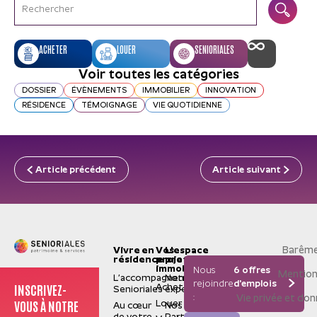
ACHETER
LOUER
SENIORIALES
Voir toutes les catégories
DOSSIER
ÉVÈNEMENTS
IMMOBILIER
INNOVATION
RÉSIDENCE
TÉMOIGNAGE
VIE QUOTIDIENNE
Article précédent
Article suivant
Barême
Vivre en
Vos
L'espace
résidence
projets
pro
immobiliers
Nous
6 offres
Mention
L’accompagnement
Notre
rejoindre
d'emplois
INSCRIVEZ-
Acheter
Senioriales
expertise
:
Vie privée et do
VOUS À NOTRE
Louer
Au cœur
Nos