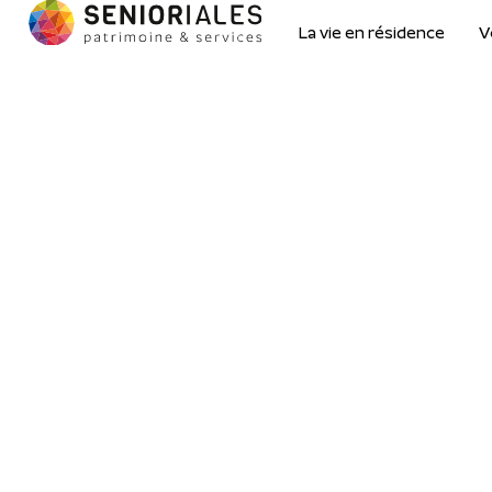
La vie en résidence
V