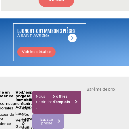
Valider
LJONCH1-CH1 MAISON 3 PIÈCES
À SAINT-AVÉ (56)
Voir les détails
Barême de prix
re en
Vos
L'espace
idence
projets
pro
Nous
6 offres
immobiliers
rejoindre
d'emplois
ccompagnement
Notre
Acheter
:
ioriales
expertise
Louer
cœur de
Nos
re
Partenaires
Espace
Vendre
presse
idence
&
Gestion
Réalisations