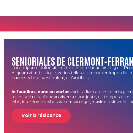
SENIORIALES DE CLERMONT-FERRA
Lorem ipsum dolor sit amet, consectetur adipiscing elit. Pro
Aliquam at mi tristique, varius tellus ullamcorper, imperdiet
quam sed erat vestibulum, ut faucibus.
In faucibus, nunc eu varius
varius, diam arcu scelerisque ni
tellus sed nulla. Aenean viverra nunc justo, eu tempus eros 
nibh, interdum dapibus accumsan eget, maximus sit amet lib
Voir la résidence