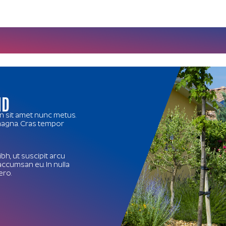
ND
in sit amet nunc metus.
 magna. Cras tempor
bh, ut suscipit arcu
accumsan eu. In nulla
ero.