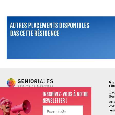
AUTRES PLACEMENTS DISPONIBLES
DAS CETTE RÉSIDENCE
Viv
rés
INSCRIVEZ-VOUS À NOTRE
L’a
Sen
NEWSLETTER !
Au 
vot
rés