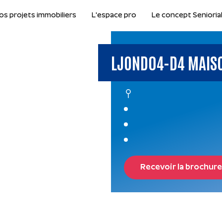
os projets immobiliers
L'espace pro
Le concept Senioria
LJOND04-D4 MAISO
Recevoir la brochure