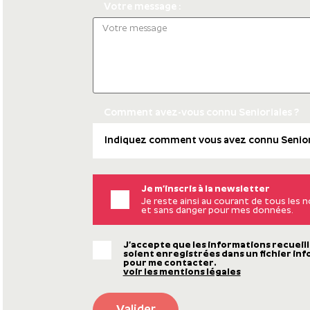
Votre message :
Comment avez-vous connu Senioriales ?
Je m’inscris à la newsletter
Je reste ainsi au courant de tous les
et sans danger pour mes données.
J’accepte que les informations recueill
soient enregistrées dans un fichier inf
pour me contacter.
voir les mentions légales