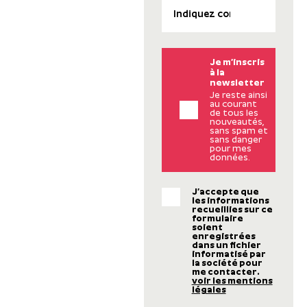
Je m’inscris
à la
newsletter
Je reste ainsi
au courant
de tous les
nouveautés,
sans spam et
sans danger
pour mes
données.
J’accepte que
les informations
recueillies sur ce
formulaire
soient
enregistrées
dans un fichier
informatisé par
la société pour
me contacter.
voir les mentions
légales