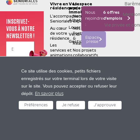
Barême
Vivre en
Vos
L'espace
résidence
projets
pro
immobiliers
Nous
6 offres
Mention
L’accompagnement
Notre
rejoindre
d'emplois
INSCRIVEZ-
Acheter
Senioriales
expertise
:
Vie privée et do
VOUS À NOTRE
Louer
Au cœur
Nos
de votre
Partenaires
NEWSLETTER !
Vendre
Espace
résidence
&
Gestion
presse
Réalisations
Les
services et
Nos projets
animations
collaboratifs
La
valorisation
Je m'inscris
Senioriales
Ce site utilise des cookies, petits fichiers
de terrain
Qui
enregistrés sur votre terminal lors de votre visite
sommes-
Nos
sur le site. Vous pouvez accepter ou refuser leur
nous ?
sites
Contactez-nous
dépôt.
Construire
partenaires
En savoir plus
pour le
Pierre
futur
Préférences
Je refuse
J'approuve
05 62 47 94 94
&
Nous
Vacances
rejoindre
Center
Presse
Parcs
Nos
Maeva
actualités