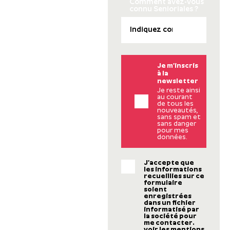
Comment avez-vous
connu Senioriales ?
Je m’inscris
à la
newsletter
Je reste ainsi
au courant
de tous les
nouveautés,
sans spam et
sans danger
pour mes
données.
J’accepte que
les informations
recueillies sur ce
formulaire
soient
enregistrées
dans un fichier
informatisé par
la société pour
me contacter.
voir les mentions