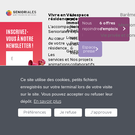
Barême
Vivre en
Vos
L'espace
résidence
projets
pro
immobiliers
Nous
6 offres
Mention
L’accompagnement
Notre
rejoindre
d'emplois
INSCRIVEZ-
Acheter
Senioriales
expertise
:
Vie privée et do
VOUS À NOTRE
Louer
Au cœur
Nos
de votre
Partenaires
NEWSLETTER !
Vendre
Espace
résidence
&
Gestion
presse
Réalisations
Les
services et
Nos projets
animations
collaboratifs
La
valorisation
Je m'inscris
Senioriales
Ce site utilise des cookies, petits fichiers
de terrain
Qui
enregistrés sur votre terminal lors de votre visite
sommes-
Nos
sur le site. Vous pouvez accepter ou refuser leur
nous ?
sites
Contactez-nous
dépôt.
Construire
partenaires
En savoir plus
pour le
Pierre
futur
Préférences
Je refuse
J'approuve
05 62 47 94 94
&
Nous
Vacances
rejoindre
Center
Presse
Parcs