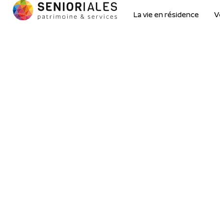
La vie en résidence
V