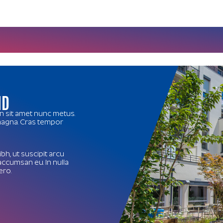
ND
in sit amet nunc metus.
 magna. Cras tempor
bh, ut suscipit arcu
accumsan eu. In nulla
ero.