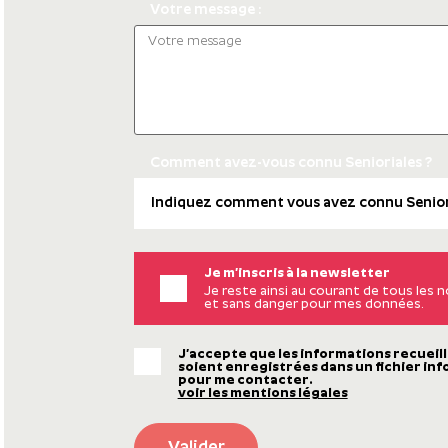
Votre message :
Comment avez-vous connu Senioriales ?
Je m’inscris à la newsletter
Je reste ainsi au courant de tous les
et sans danger pour mes données.
J’accepte que les informations recueill
soient enregistrées dans un fichier inf
pour me contacter.
voir les mentions légales