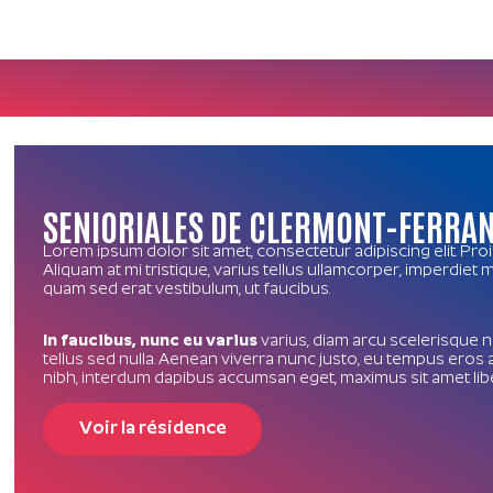
SENIORIALES DE CLERMONT-FERRA
Lorem ipsum dolor sit amet, consectetur adipiscing elit. Pro
Aliquam at mi tristique, varius tellus ullamcorper, imperdiet
quam sed erat vestibulum, ut faucibus.
In faucibus, nunc eu varius
varius, diam arcu scelerisque ni
tellus sed nulla. Aenean viverra nunc justo, eu tempus eros 
nibh, interdum dapibus accumsan eget, maximus sit amet lib
Voir la résidence