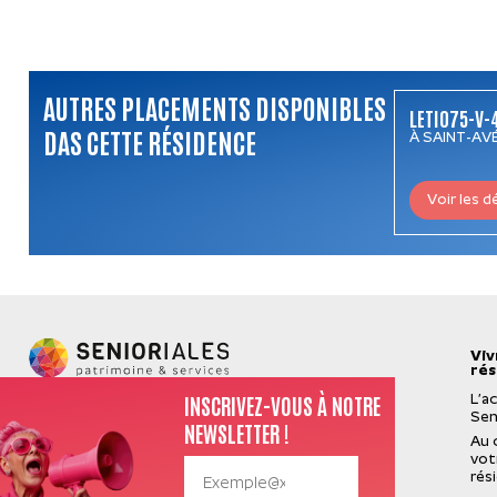
AUTRES PLACEMENTS DISPONIBLES
LETI075-V-
DAS CETTE RÉSIDENCE
À SAINT-AVÉ
Voir les d
Viv
rés
INSCRIVEZ-VOUS À NOTRE
L’a
Sen
NEWSLETTER !
Au 
vot
rés