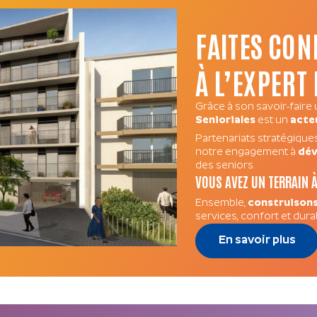
FAITES CON
À L’EXPERT
Grâce à son savoir-faire
Senioriales
est un
acteu
Partenariats stratégiques,
notre engagement à
dév
des seniors.
VOUS AVEZ UN TERRAIN À
Ensemble,
construisons
services, confort et durabi
En savoir plus