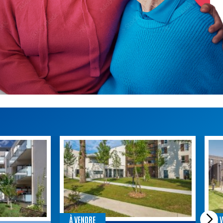
À VENDRE
À 