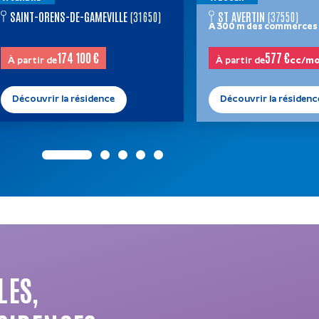
SAINT-ORENS-DE-GAMEVILLE
(31650)
ST AVERTIN
(37550)
A 300 m des commerces 
174 100 €
577 €
à partir de
à partir de
cc/mo
Découvrir la résidence
Découvrir la résidenc
LES,