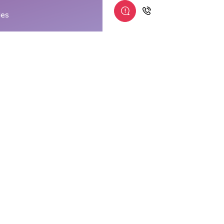
les
ONOMIE
s