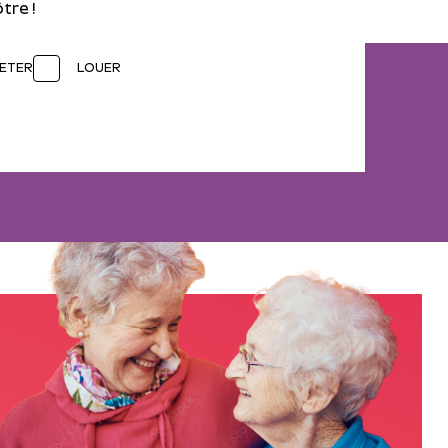
tre !
ETER
LOUER