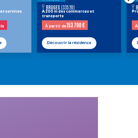
BRUGES
(33520)
et services
A 200 m des commerces et
Pr
transports
153 700 €
is
à partir de
e
Découvrir la résidence