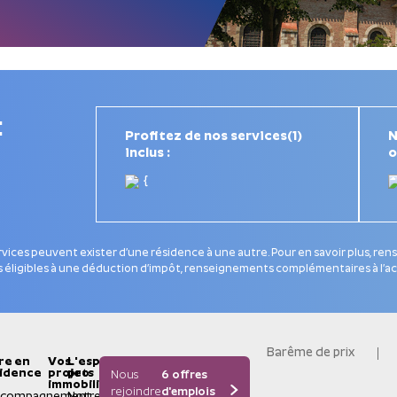
:
Profitez de nos services(1)
N
inclus :
o
{
ervices peuvent exister d’une résidence à une autre. Pour en savoir plus, re
s éligibles à une déduction d’impôt, renseignements complémentaires à l’ac
Barême de prix
re en
Vos
L'espace
idence
projets
pro
Nous
6 offres
immobiliers
rejoindre
d'emplois
ccompagnement
Notre