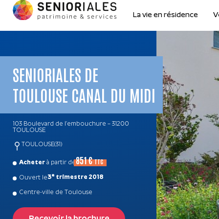
La vie en résidence
V
SENIORIALES DE
TOULOUSE CANAL DU MIDI
103 Boulevard de l’embouchure – 31200
TOULOUSE
TOULOUSE
(31)
851 €
Acheter
à partir de
e
3
trimestre 2018
Ouvert le
Centre-ville de Toulouse