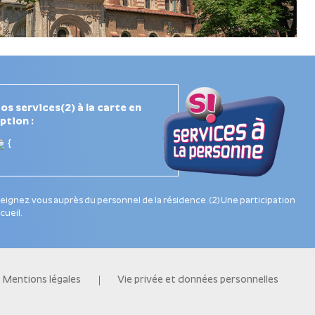
os services(2) à la carte en
ption :
{
nseignez vous auprès du personnel de la résidence. (2) Une participation
cueil.
Mentions légales
Vie privée et données personnelles