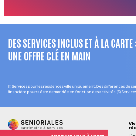
DES SERVICES INCLUS ET À LA CARTE 
UNE OFFRE CLÉ EN MAIN
(1) Services pour les résidences ville uniquement. Des différences de s
financière pourra être demandée en fonction des activités. (3) Service
Viv
rés
L’a