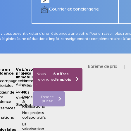
Courrier et conciergerie
ervices peuvent exister d’une résidence à une autre. Pour en savoir plus, re
s éligibles à une déduction d’impôt, renseignements complémentaires à l’ac
Barême de prix
re en
Vos
L'espace
idence
projets
pro
Nous
6 offres
immobiliers
rejoindre
d'emplois
ccompagnement
Notre
Acheter
:
ioriales
expertise
Louer
cœur de
Nos
re
Partenaires
Espace
Vendre
presse
idence
&
Gestion
Réalisations
 services
Nos projets
mations
collaboratifs
La
valorisation
ioriales