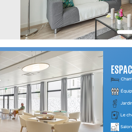
ESPAC
Chamb
Équip
Jardi
Le ch
Salon