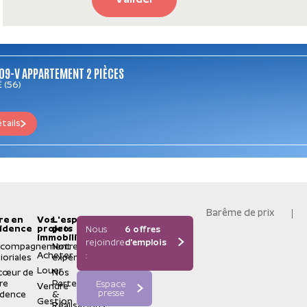
Valider
09-V APPARTEMENT 2 PIÈCES
 (56)
étails
Barême de prix
re en
Vos
L'espace
idence
projets
pro
Nous
6 offres
immobiliers
rejoindre
d'emplois
ccompagnement
Notre
Acheter
:
ioriales
expertise
Louer
cœur de
Nos
re
Partenaires
Espace
Vendre
presse
idence
&
Gestion
Réalisations