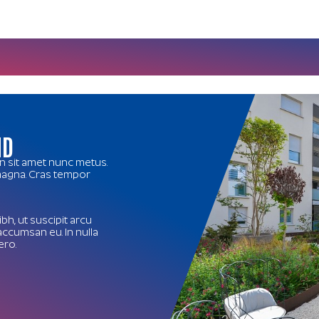
ND
in sit amet nunc metus.
 magna. Cras tempor
bh, ut suscipit arcu
accumsan eu. In nulla
ero.