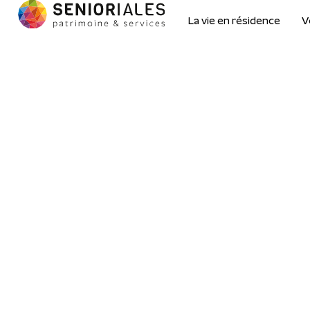
La vie en résidence
V