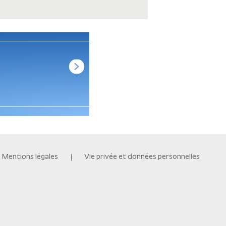
LTPJA58-A407 APPARTEMENT
À SAINT-AVÉ (56)
Voir les détails
Mentions légales
Vie privée et données personnelles