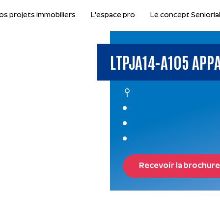
os projets immobiliers
L'espace pro
Le concept Senioria
LTPJA14-A105 APP
Recevoir la brochure