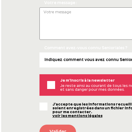
Votre message :
Comment avez-vous connu Senioriales ?
Je m’inscris à la newsletter
Je reste ainsi au courant de tous les
et sans danger pour mes données.
J’accepte que les informations recueill
soient enregistrées dans un fichier inf
pour me contacter.
voir les mentions légales