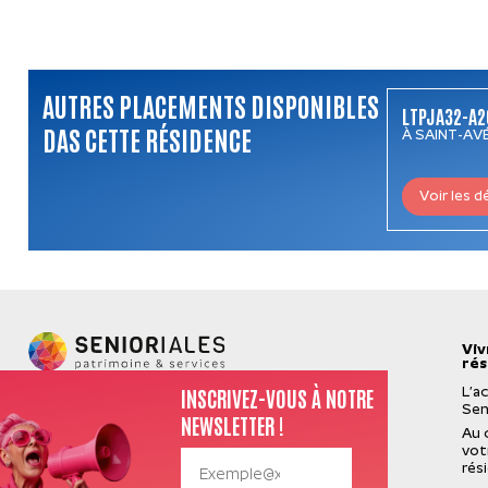
AUTRES PLACEMENTS DISPONIBLES
LTPJA32-A2
DAS CETTE RÉSIDENCE
À SAINT-AVÉ
Voir les d
Viv
rés
INSCRIVEZ-VOUS À NOTRE
L’a
Sen
NEWSLETTER !
Au 
vot
rés