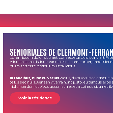
SENIORIALES DE CLERMONT-FERRA
Lorem ipsum dolor sit amet, consectetur adipiscing elit. Pro
Aliquam at mi tristique, varius tellus ullamcorper, imperdiet
quam sed erat vestibulum, ut faucibus.
In faucibus, nunc eu varius
varius, diam arcu scelerisque ni
tellus sed nulla. Aenean viverra nunc justo, eu tempus eros 
nibh, interdum dapibus accumsan eget, maximus sit amet lib
Voir la résidence