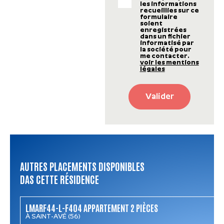
les informations
recueillies sur ce
formulaire
soient
enregistrées
dans un fichier
informatisé par
la société pour
me contacter.
voir les mentions
légales
Valider
AUTRES PLACEMENTS DISPONIBLES
DAS CETTE RÉSIDENCE
LMARF44-L-F404 APPARTEMENT 2 PIÈCES
À SAINT-AVÉ (56)