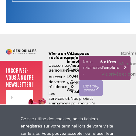
Barême
Vivre en
Vos
L'espace
résidence
projets
pro
immobiliers
Nous
6 offres
Mention
L’accompagnement
Notre
rejoindre
d'emplois
INSCRIVEZ-
Acheter
Senioriales
expertise
:
Vie privée et do
VOUS À NOTRE
Louer
Au cœur
Nos
de votre
Partenaires
NEWSLETTER !
Vendre
Espace
résidence
&
Gestion
presse
Réalisations
Les
services et
Nos projets
animations
collaboratifs
La
valorisation
Je m'inscris
Senioriales
Ce site utilise des cookies, petits fichiers
de terrain
Qui
enregistrés sur votre terminal lors de votre visite
sommes-
Nos
sur le site. Vous pouvez accepter ou refuser leur
nous ?