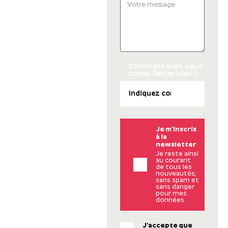
Comment avez-vous
connu Senioriales ?
Je m’inscris
à la
newsletter
Je reste ainsi
au courant
de tous les
nouveautés,
sans spam et
sans danger
pour mes
données.
J’accepte que