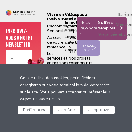
Barême
Vivre en
Vos
L'espace
résidence
projets
pro
immobiliers
Nous
6 offres
Mention
L’accompagnement
Notre
rejoindre
d'emplois
INSCRIVEZ-
Acheter
Senioriales
expertise
:
Vie privée et do
VOUS À NOTRE
Louer
Au cœur
Nos
de votre
Partenaires
NEWSLETTER !
Vendre
Espace
résidence
&
Gestion
presse
Réalisations
Les
services et
Nos projets
animations
collaboratifs
La
valorisation
Je m'inscris
Senioriales
Ce site utilise des cookies, petits fichiers
de terrain
Qui
enregistrés sur votre terminal lors de votre visite
sommes-
Nos
sur le site. Vous pouvez accepter ou refuser leur
nous ?
sites
Contactez-nous
dépôt.
Construire
partenaires
En savoir plus
pour le
Pierre
futur
Préférences
Je refuse
J'approuve
05 62 47 94 94
&
Nous
Vacances
rejoindre
Center
Presse
Parcs