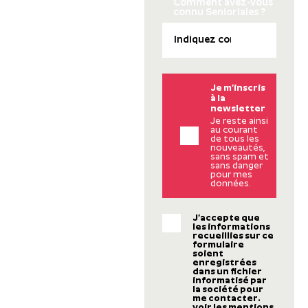
Comment avez-vous
connu Senioriales ?
Je m’inscris
à la
newsletter
Je reste ainsi
au courant
de tous les
nouveautés,
sans spam et
sans danger
pour mes
données.
J’accepte que
les informations
recueillies sur ce
formulaire
soient
enregistrées
dans un fichier
informatisé par
la société pour
me contacter.
voir les mentions