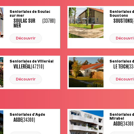
Senioriales de Soulac
Senioriales 
sur mer
Soustons
SOULAC SUR
(33780)
SOUSTONS
MER
Découvrir
Découvri
Senioriales de Villeréal
Senioriales 
VILLERÉAL
(47210)
LE TEICH
(33
Découvrir
Découvri
Senioriales d’Agde
Senioriales 
AGDE
(34300)
Mirabel
AGDE
(34300