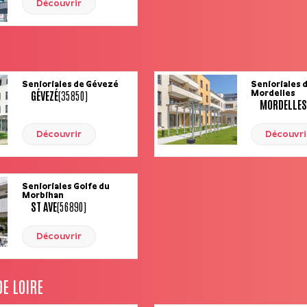
Découvrir
Senioriales de Gévezé
Senioriales 
GÉVEZÉ
(35850)
Mordelles
MORDELLES
Découvrir
Découvri
Senioriales Golfe du
Morbihan
ST AVE
(56890)
Découvrir
E LOIRE