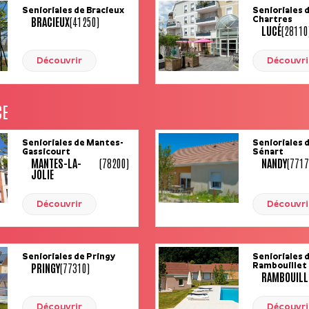
Senioriales de Bracieux
Senioriales 
BRACIEUX
(41250)
Chartres
LUCÉ
(28110
Découvrir
Découvri
CE
Senioriales de Mantes-
Senioriales 
Gassicourt
Sénart
MANTES-LA-
(78200)
NANDY
(7717
JOLIE
Découvrir
Découvri
Senioriales de Pringy
Senioriales 
PRINGY
(77310)
Rambouillet
RAMBOUILL
Découvrir
Découvri