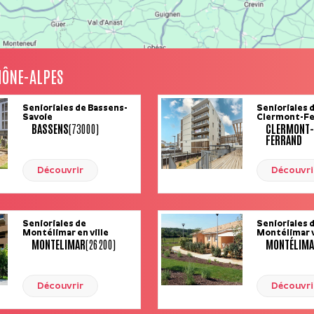
HÔNE-ALPES
Senioriales de Bassens-
Senioriales 
Savoie
Clermont-Fe
BASSENS
(73000)
CLERMONT-
FERRAND
Découvrir
Découvri
Senioriales de
Senioriales 
Montélimar en ville
Montélimar v
MONTELIMAR
(26200)
MONTÉLIM
Découvrir
Découvri