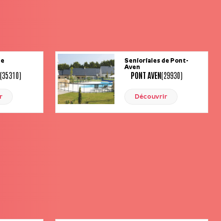
de
Senioriales de Pont-
Aven
(35310)
PONT AVEN
(29930)
r
Découvrir