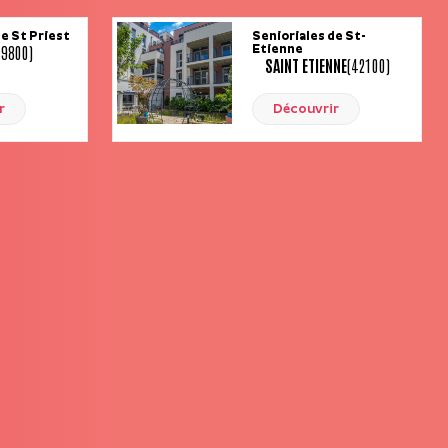
de St Priest
Senioriales de St-
69800)
Etienne
SAINT ETIENNE
(42100)
r
Découvrir