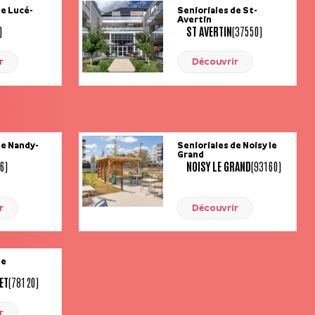
de Lucé-
Senioriales de St-
Avertin
)
ST AVERTIN
(37550)
r
Découvrir
de Nandy-
Senioriales de Noisy le
Grand
6)
NOISY LE GRAND
(93160)
r
Découvrir
de
ET
(78120)
r