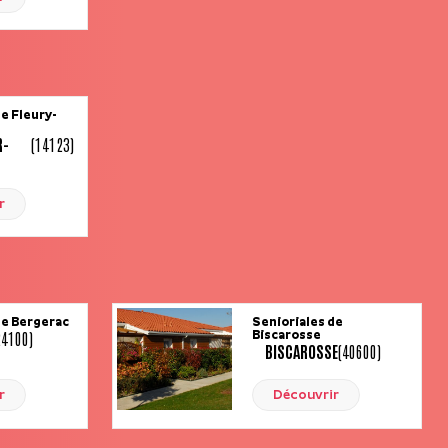
de Fleury-
R-
(14123)
r
de Bergerac
Senioriales de
24100)
Biscarosse
BISCAROSSE
(40600)
r
Découvrir