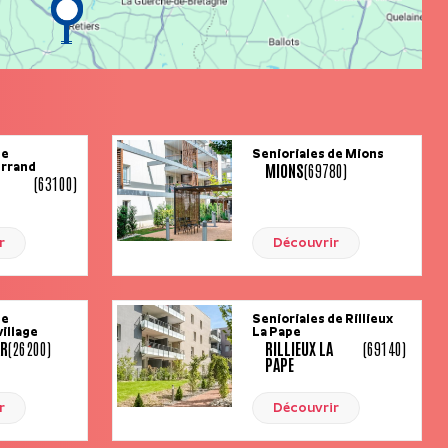
de
Senioriales de Mions
MIONS
(69780)
rrand
(63100)
r
Découvrir
de
Senioriales de Rillieux
illage
La Pape
AR
(26200)
RILLIEUX LA
(69140)
PAPE
r
Découvrir