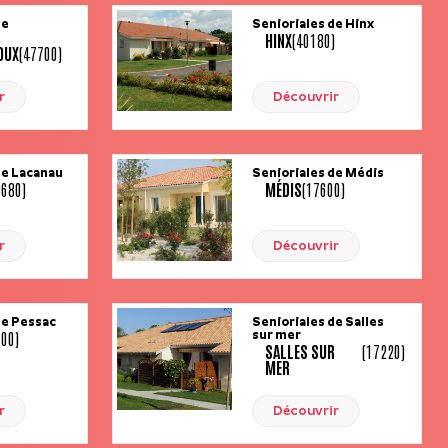
de
Senioriales de Hinx
HINX
(40180)
OUX
(47700)
r
Découvrir
de Lacanau
Senioriales de Médis
3680)
MÉDIS
(17600)
r
Découvrir
de Pessac
Senioriales de Salles
600)
sur mer
SALLES SUR
(17220)
MER
r
Découvrir