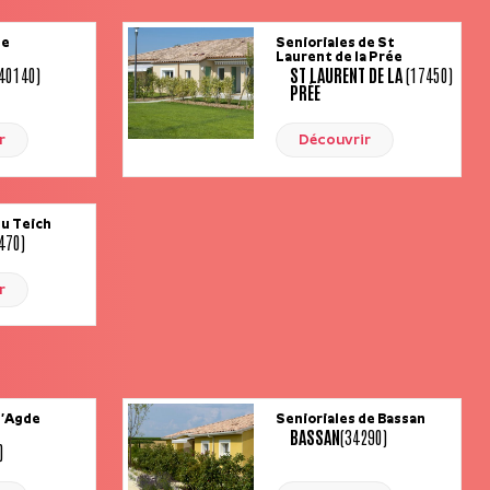
de
Senioriales de St
Laurent de la Prée
(40140)
ST LAURENT DE LA
(17450)
PRÉE
r
Découvrir
du Teich
470)
r
d’Agde
Senioriales de Bassan
BASSAN
(34290)
)