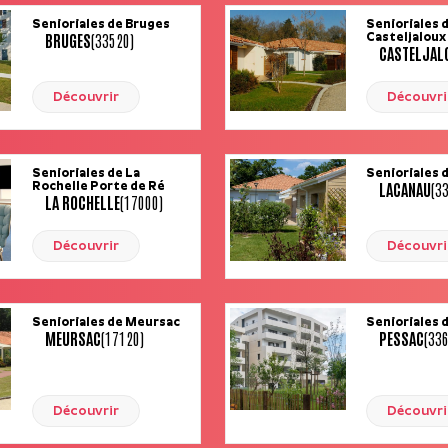
Senioriales de Bruges
Senioriales 
BRUGES
(33520)
Casteljaloux
CASTELJAL
Découvrir
Découvri
Senioriales de La
Senioriales 
LACANAU
(3
Rochelle Porte de Ré
LA ROCHELLE
(17000)
Découvrir
Découvri
Senioriales de Meursac
Senioriales 
MEURSAC
(17120)
PESSAC
(33
Découvrir
Découvri