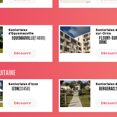
Senioriales
Senioriales 
d’Equemauville
sur-Orne
EQUEMAUVILLE
(14600)
FLEURY-SU
ORNE
Découvrir
Découvri
UITAINE
Senioriales d’Izon
Senioriales 
IZON
(33450)
BERGERAC
(
Découvrir
Découvri