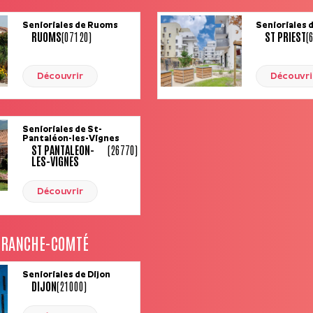
Senioriales de Ruoms
Senioriales 
RUOMS
(07120)
ST PRIEST
(
Découvrir
Découvri
Senioriales de St-
Pantaléon-les-Vignes
ST PANTALEON-
(26770)
LES-VIGNES
Découvrir
FRANCHE-COMTÉ
Senioriales de Dijon
DIJON
(21000)